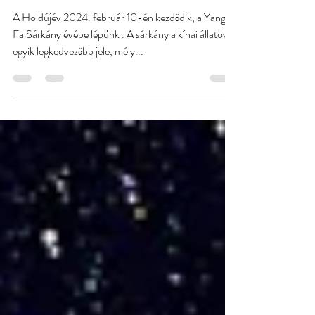
2024.02.10. - Holdújév - a
Sárkány éve
A Holdújév 2024. február 10-én kezdődik, a Yang
Fa Sárkány évébe lépünk . A sárkány a kínai állatöv
egyik legkedvezőbb jele, mély...