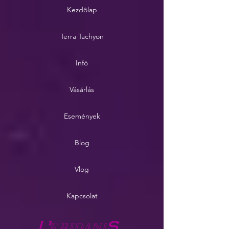
Kezdôlap
Terra Tachyon
Infó
Vásárlás
Események
Blog
Vlog
Kapcsolat
E
RIDANI
L'
S