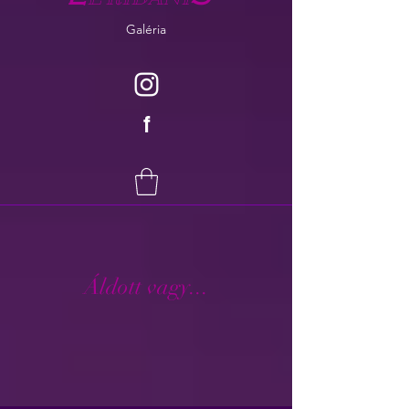
Galéria
f
Áldott vagy...