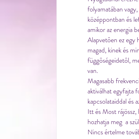
folyamatában vagy, 
középpontban és lef
amikor az energia b
Alapvetôen ez egy h
magad, kinek és min
függôségeidetôl, me
van.
Magasabb frekvenciá
aktiválhat egyfajta 
kapcsolataiddal és 
Itt és Most rájössz,
hozhatja meg  a szü
Nincs értelme tová