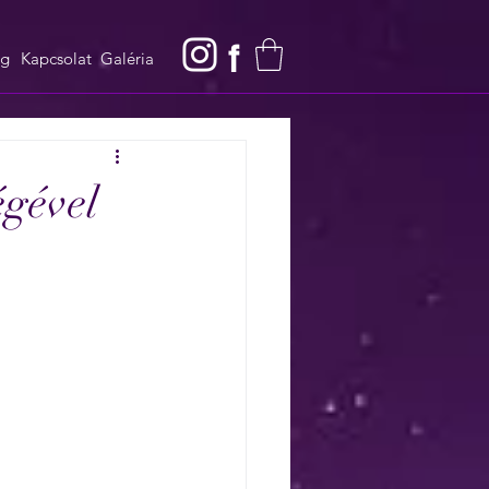
f
og
Kapcsolat
Galéria
égével