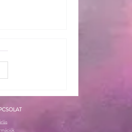
retet
PCSOLAT
rlás
rmációk