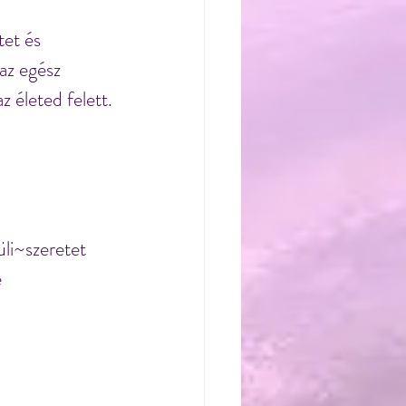
et és 
az egész 
z életed felett.
üli~szeretet 
 