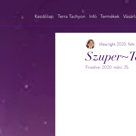
Kezdôlap
Terra Tachyon
Infó
Termékek
Vásárl
lillasz.light
2020. febr.
Szuper~Te
Frissítve:
2020. márc. 25.