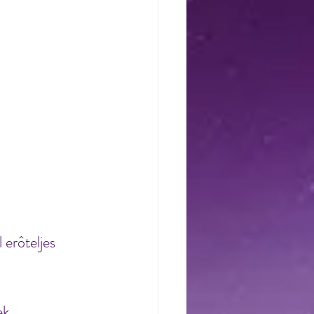
erôteljes 
ek 