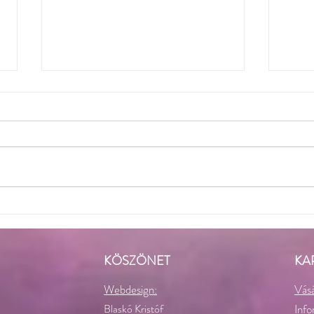
Önsze
2021.07. 3-7. -
Szíriusz~Csillagkapu
KÖSZÖNET
KA
Webdesign:
Vásá
Blaskó Kristóf
Info