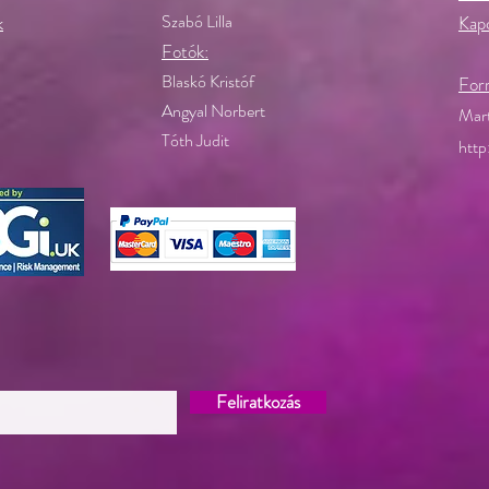
Szabó Lilla
k
Kapc
Fotók:
Blaskó Kristóf
Forr
Angyal Norbert
Mart
Tóth Judit
http
Feliratkozás