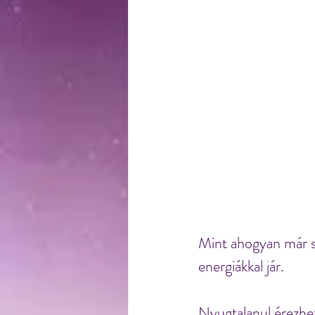
Mint ahogyan már so
energiákkal jár.
Nyugtalanul érezhe