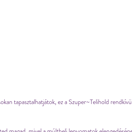
kan tapasztalhatjátok, ez a Szuper~Telihold rendkívül 
ted magad, mivel a múltbeli lenyomatok elengedésén