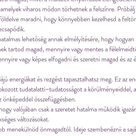
amelyek viharos módon törhetnek a felszínre. Próbálj
öldelve maradni, hogy könnyebben kezelhesd a feltör
ecsapódik.
atalmas lehetôség annak elmélyítésére, hogy hogyan 
ek tartod magad, mennyire vagy mentes a félelmeidtôl,
nnyire vagy képes elfogadni és szeretni magad és az é
jú energiákat és rezgést tapasztalhatsz meg. Ez az en
fokozott tudatalatti~tudatosságot a körülményeiddel, a
az önképeddel összefüggésben.
 hogy valójában csak a szeretet hatalma mûködik igazán
kséges változásokat.
bb menekülnöd önmagadtól. Ideje szembenéznii a saját