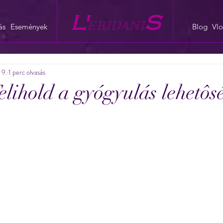
L'
S
E
RIDANI
ás
Események
Blog
Vl
 9.
1 perc olvasás
lihold a gyógyulás lehetôs