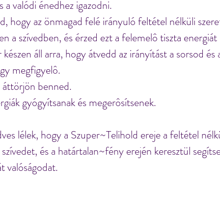
s a valódi énedhez igazodni. 
hogy az önmagad felé irányuló feltétel nélküli szeret
n a szívedben, és érzed ezt a felemelô tiszta energiát 
készen áll arra, hogy átvedd az irányítást a sorsod és a
égy megfigyelô.
 áttörjön benned.
rgiák gyógyítsanak és megerôsítsenek.
es lélek, hogy a Szuper~Telihold ereje a feltétel nélk
szívedet, és a határtalan~fény erején keresztül segítse
t valóságodat.