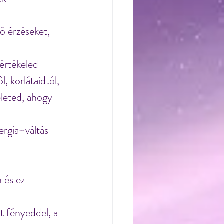
 
ô érzéseket, 
értékeled 
 korlátaidtól, 
leted, ahogy 
ergia~váltás 
 
 és ez 
 fényeddel, a 