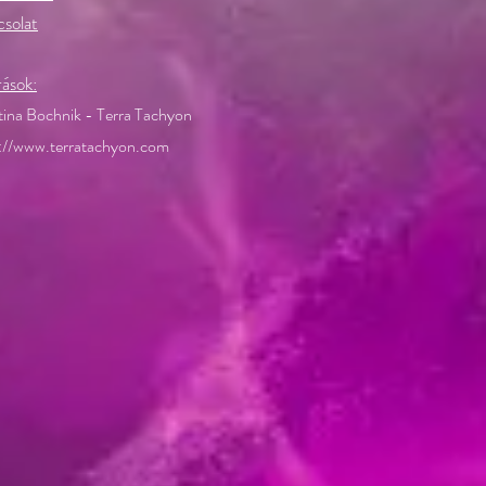
solat
ások:
ina Bochnik - Terra Tachyon
://www.terratachyon.com