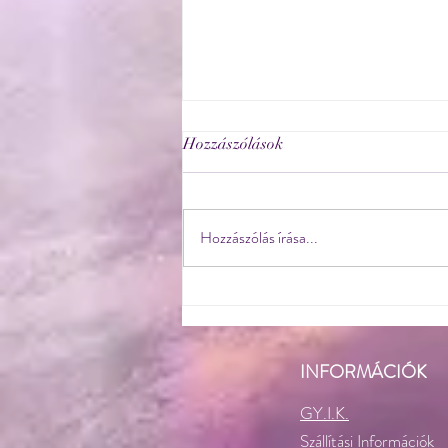
Hozzászólások
Hozzászólás írása...
2024.02.10. - Holdújév - a
Sárkány éve
INFORMÁCIÓK
GY.I.K.
Szállítási Információk