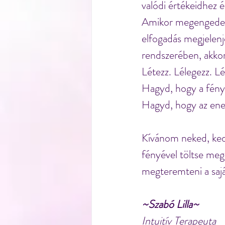
valódi értékeidhez é
Amikor megengeded, 
elfogadás megjelenje
rendszerében, akkor 
Létezz. Lélegezz. L
Hagyd, hogy a fény
Hagyd, hogy az ene
Kívánom neked, kedv
fényével töltse meg 
megteremteni a sajá
~Szabó Lilla~
Intuitív Terapeuta