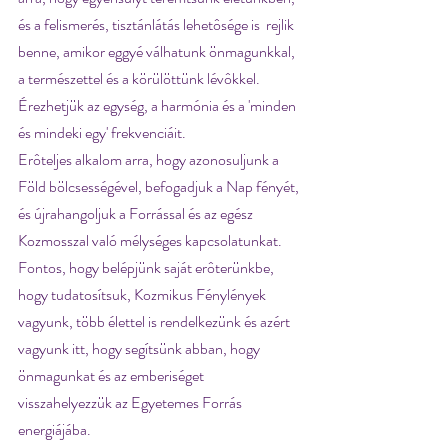
és a felismerés, tisztánlátás lehetôsége is  rejlik 
benne, amikor eggyé válhatunk önmagunkkal, 
a természettel és a körülöttünk lévôkkel. 
Érezhetjük az egység, a harmónia és a 'minden 
és mindeki egy' frekvenciáit.
Erôteljes alkalom arra, hogy azonosuljunk a 
Föld bölcsességével, befogadjuk a Nap fényét, 
és újrahangoljuk a Forrással és az egész 
Kozmosszal való mélységes kapcsolatunkat. 
Fontos, hogy belépjünk saját erôterünkbe, 
hogy tudatosítsuk, Kozmikus Fénylények 
vagyunk, több élettel is rendelkezünk és azért 
vagyunk itt, hogy segítsünk abban, hogy 
önmagunkat és az emberiséget 
visszahelyezzük az Egyetemes Forrás 
energiájába.