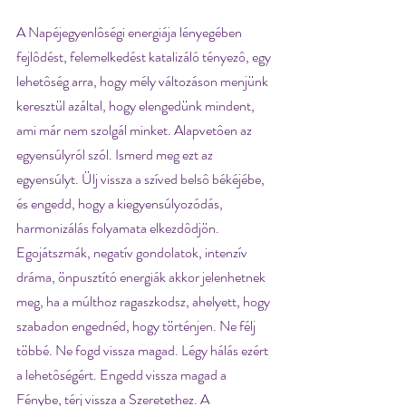
A Napéjegyenlôségi energiája lényegében 
fejlôdést, felemelkedést katalizáló tényezô, egy 
lehetôség arra, hogy mély változáson menjünk 
keresztül azáltal, hogy elengedünk mindent, 
ami már nem szolgál minket. Alapvetôen az 
egyensúlyról szól. Ismerd meg ezt az 
egyensúlyt. Ülj vissza a szíved belsô békéjébe, 
és engedd, hogy a kiegyensúlyozódás, 
harmonizálás folyamata elkezdôdjön. 
Egojátszmák, negatív gondolatok, intenzív 
dráma, önpusztító energiák akkor jelenhetnek 
meg, ha a múlthoz ragaszkodsz, ahelyett, hogy 
szabadon engednéd, hogy történjen. Ne félj 
többé. Ne fogd vissza magad. Légy hálás ezért 
a lehetôségért. Engedd vissza magad a 
Fénybe, térj vissza a Szeretethez. A 