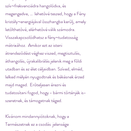
szív~frekvenciádra hangolódva, és 
megengedve, …  lehetôvé teszed, hogy a Fény 
kristály~energiájával összhangba kerülj, amely 
letölthetôvé, elérhetôvé válik számodra.  
Visszakapcsolódhatsz a fény~tudatosság 
mátrixához.  Amikor ezt az isteni 
átrendezôdést véghez viszed, megtisztulás, 
áthangolás, újrakalibrálás jelenik meg a földi 
utadban és az élet céljaidban. Szíved, elméd, 
lelked mélyén nyugodtnak és békésnek érzed 
majd magad.  Erôteljesen érezni és 
tudatosítani fogod, hogy - bármi történjék is- 
szeretnek, és támogatnak téged.
Kívánom mindannyiótoknak, hogy a 
Természetnek ez a csodás  jelensége 