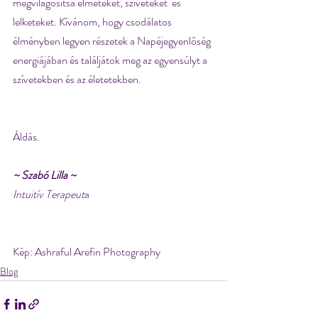
megvilágosítsa elméteket, szíveteket  és 
lelketeket. Kívánom, hogy csodálatos 
élményben legyen részetek a Napéjegyenlôség 
energiájában és találjátok meg az egyensúlyt a 
szívetekben és az életetekben.
Áldás.
~ Szabó Lilla ~
Intuitív Terapeut
a
Kép: Ashraful Arefin Photography
Blog