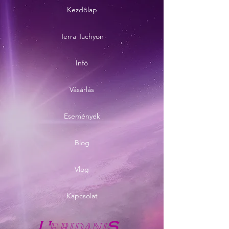
Kezdôlap
Terra Tachyon
Infó
Vásárlás
Események
Blog
Vlog
Kapcsolat
E
RIDANI
L'
S