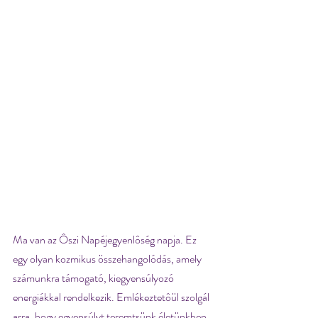
Ma van az Ôszi Napéjegyenlôség napja. Ez 
egy olyan kozmikus összehangolódás, amely   
számunkra támogató, kiegyensúlyozó 
energiákkal rendelkezik. Emlékeztetôül szolgál 
arra, hogy egyensúlyt teremtsünk életünkben, 