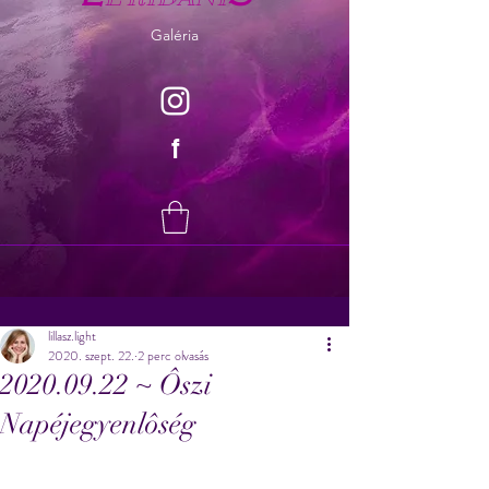
Galéria
f
lillasz.light
2020. szept. 22.
2 perc olvasás
2020.09.22 ~ Ôszi
Napéjegyenlôség